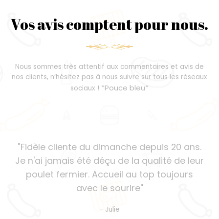
Vos avis comptent pour nous.
Nous sommes très attentif aux commentaires et avis de
nos clients, n’hésitez pas à nous suivre sur tous les réseaux
*Pouce bleu*
sociaux !
"Fidèle cliente du dimanche depuis 20 ans.
Je n'ai jamais été déçu de la qualité de leur
poulet fermier. Accueil au top toujours
avec le sourire"
- Julie