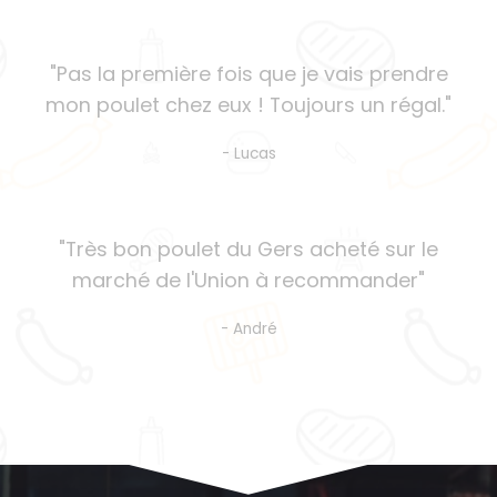
"Pas la première fois que je vais prendre
mon poulet chez eux ! Toujours un régal."
- Lucas
"Très bon poulet du Gers acheté sur le
marché de l'Union à recommander"
- André