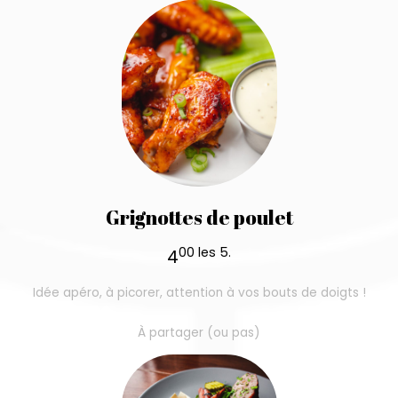
Grignottes de poulet
00 les 5.
4
Idée apéro, à picorer, attention à vos bouts de doigts !
À partager (ou pas)