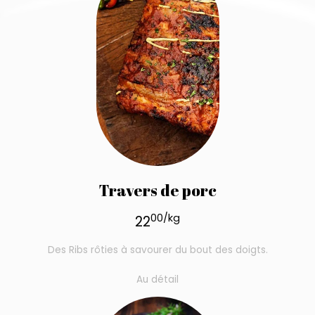
Travers de porc
00/kg
22
Des Ribs rôties à savourer du bout des doigts.
Au détail